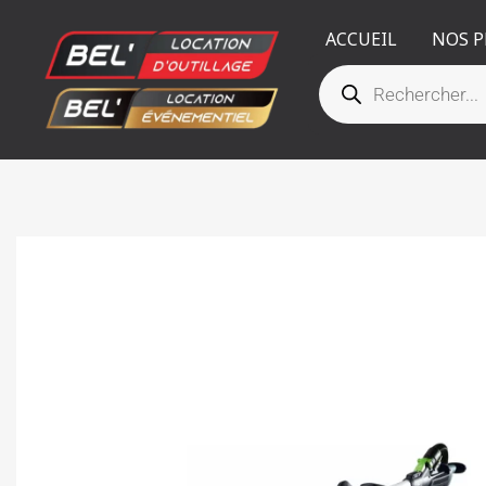
Aller
ACCUEIL
NOS P
au
RECHERCHE
contenu
DE
PRODUITS